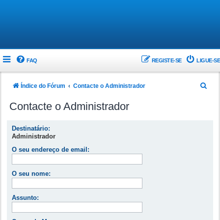
FAQ
REGISTE-SE
LIGUE-SE
P
Índice do Fórum
Contacte o Administrador
e
Contacte o Administrador
s
q
Destinatário:
Administrador
u
O seu endereço de email:
i
s
O seu nome:
a
r
Assunto: