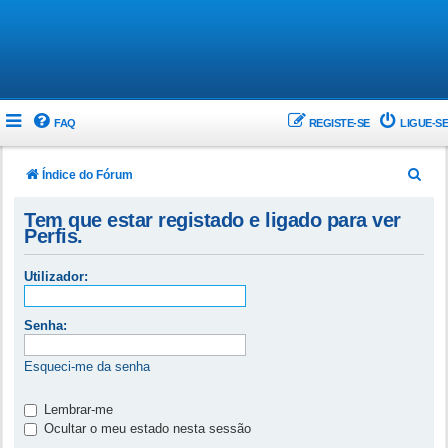
FAQ
REGISTE-SE
LIGUE-SE
P
Índice do Fórum
e
Tem que estar registado e ligado para ver
s
Perfis.
q
Utilizador:
u
i
Senha:
s
a
Esqueci-me da senha
r
Lembrar-me
Ocultar o meu estado nesta sessão