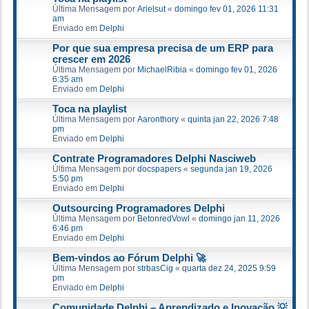
Última Mensagem por
Arielsut
«
domingo fev 01, 2026 11:31
am
Enviado em
Delphi
Por que sua empresa precisa de um ERP para
crescer em 2026
Última Mensagem por
MichaelRibia
«
domingo fev 01, 2026
6:35 am
Enviado em
Delphi
Toca na playlist
Última Mensagem por
Aaronthory
«
quinta jan 22, 2026 7:48
pm
Enviado em
Delphi
Contrate Programadores Delphi Nasciweb
Última Mensagem por
docspapers
«
segunda jan 19, 2026
5:50 pm
Enviado em
Delphi
Outsourcing Programadores Delphi
Última Mensagem por
BetonredVowl
«
domingo jan 11, 2026
6:46 pm
Enviado em
Delphi
Bem-vindos ao Fórum Delphi 🚀
Última Mensagem por
strbasCig
«
quarta dez 24, 2025 9:59
pm
Enviado em
Delphi
Comunidade Delphi – Aprendizado e Inovação 💡