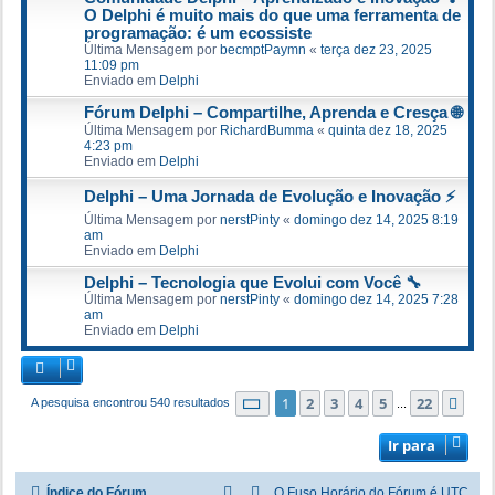
O Delphi é muito mais do que uma ferramenta de
programação: é um ecossiste
Última Mensagem por
becmptPaymn
«
terça dez 23, 2025
11:09 pm
Enviado em
Delphi
Fórum Delphi – Compartilhe, Aprenda e Cresça 🌐
Última Mensagem por
RichardBumma
«
quinta dez 18, 2025
4:23 pm
Enviado em
Delphi
Delphi – Uma Jornada de Evolução e Inovação ⚡
Última Mensagem por
nerstPinty
«
domingo dez 14, 2025 8:19
am
Enviado em
Delphi
Delphi – Tecnologia que Evolui com Você 🔧
Última Mensagem por
nerstPinty
«
domingo dez 14, 2025 7:28
am
Enviado em
Delphi
Página
1
de
22
1
2
3
4
5
22
Pró
A pesquisa encontrou 540 resultados
...
Ir para
Índice do Fórum
O Fuso Horário do Fórum é
UTC