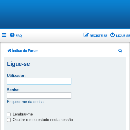
FAQ
REGISTE-SE
LIGUE-SE
P
Índice do Fórum
e
Ligue-se
s
q
Utilizador:
u
i
Senha:
s
Esqueci-me da senha
a
r
Lembrar-me
Ocultar o meu estado nesta sessão