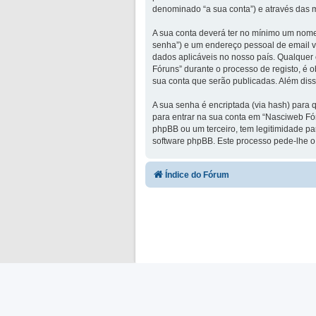
denominado “a sua conta”) e através das 
A sua conta deverá ter no mínimo um nome 
senha”) e um endereço pessoal de email vá
dados aplicáveis no nosso país. Qualquer 
Fóruns” durante o processo de registo, é 
sua conta que serão publicadas. Além diss
A sua senha é encriptada (via hash) para 
para entrar na sua conta em “Nasciweb Fó
phpBB ou um terceiro, tem legitimidade p
software phpBB. Este processo pede-lhe o 
Índice do Fórum