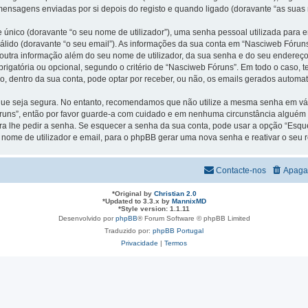
mensagens enviadas por si depois do registo e quando ligado (doravante “as suas
único (doravante “o seu nome de utilizador”), uma senha pessoal utilizada para en
lido (doravante “o seu email”). As informações da sua conta em “Nasciweb Fóruns
outra informação além do seu nome de utilizador, da sua senha e do seu endereço
obrigatória ou opcional, segundo o critério de “Nasciweb Fóruns”. Em todo o caso,
o, dentro da sua conta, pode optar por receber, ou não, os emails gerados autom
que seja segura. No entanto, recomendamos que não utilize a mesma senha em vári
runs”, então por favor guarde-a com cuidado e em nenhuma circunstância alguém
ara lhe pedir a senha. Se esquecer a senha da sua conta, pode usar a opção “Esq
nome de utilizador e email, para o phpBB gerar uma nova senha e reativar o seu r
Contacte-nos
Apaga
*
Original by
Christian 2.0
*
Updated to 3.3.x by
MannixMD
*
Style version: 1.1.11
Desenvolvido por
phpBB
® Forum Software © phpBB Limited
Traduzido por:
phpBB Portugal
Privacidade
|
Termos