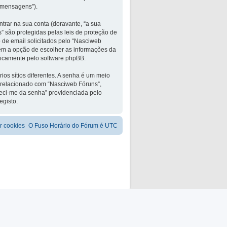
 mensagens”).
trar na sua conta (doravante, “a sua
” são protegidas pelas leis de proteção de
 de email solicitados pelo “Nasciweb
 tem a opção de escolher as informações da
aticamente pelo software phpBB.
os sítios diferentes. A senha é um meio
 relacionado com “Nasciweb Fóruns”,
ueci-me da senha” providenciada pelo
egisto.
r cookies
O Fuso Horário do Fórum é
UTC