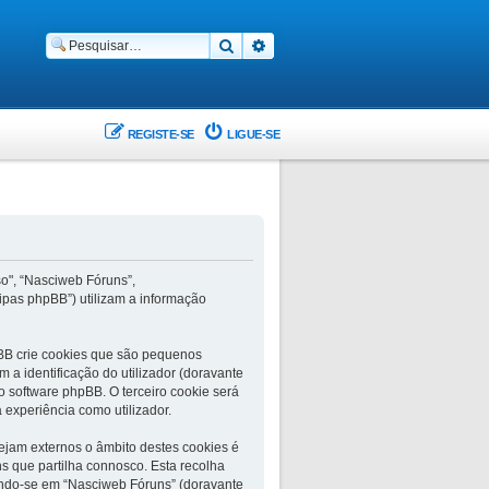
Pesquisar
Pesquisa avançada
REGISTE-SE
LIGUE-SE
so", “Nasciweb Fóruns”,
ipas phpBB”) utilizam a informação
BB crie cookies que são pequenos
 a identificação do utilizador (doravante
o software phpBB. O terceiro cookie será
 experiência como utilizador.
jam externos o âmbito destes cookies é
s que partilha connosco. Esta recolha
ando-se em “Nasciweb Fóruns” (doravante