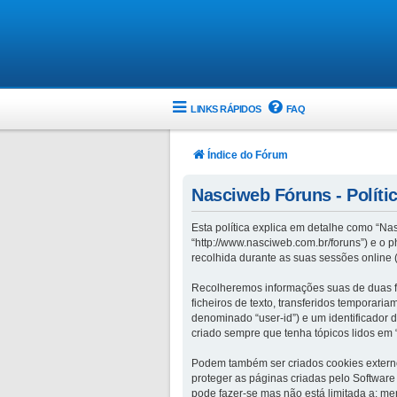
LINKS RÁPIDOS
FAQ
Índice do Fórum
Nasciweb Fóruns - Políti
Esta política explica em detalhe como “Na
“http://www.nasciweb.com.br/foruns”) e o 
recolhida durante as suas sessões online
Recolheremos informações suas de duas f
ficheiros de texto, transferidos temporari
denominado “user-id”) e um identificador 
criado sempre que tenha tópicos lidos em 
Podem também ser criados cookies externo
proteger as páginas criadas pelo Softwar
pode fazer-se mas não está limitada a: m