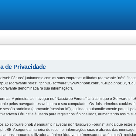
ca de Privacidade
sciweb Fóruns” juntamente com as suas empresas afiliadas (doravante "nós", "nos
phpBB (doravante “eles”, “phpBB software”, “www.phpbb.com”, “Grupo phpBB”, “Equ
 (doravante denominada “a sua informação”).
ormas. A primeira, ao navegar no “Nasciweb Fóruns” fará com que o Software php
amente pelos navegadores web para o seu computador. Os dois primeiros cookies têm
de sessão anónima (doravante “session-id”), assinado automaticamente para si pel
“Nasciweb Fóruns” e é usado para registar os tópicos lidos, aumentando assim sua
s ao software phpBB enquanto navegar no “Nasciweb Fóruns”, ainda que estes se
e phpBB. A segunda maneira de recolher informações suas é através das mensagen
ensagens enquanto utilizador anónimo (doravante “mensagens anónimas”), regist