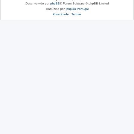
Desenvolvido por
phpBB
® Forum Software © phpBB Limited
Traduzido por:
phpBB Portugal
Privacidade
|
Termos