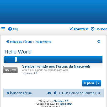
FAQ
REGISTE-SE
LIGUE-SE
P
Índice do Fórum
Hello World
e
Hello World
s
FÓRUM
q
Seja bem-vindo aos Fóruns da Nasciweb
u
Aqui é a sua porta de entrada para web.
i
Tópicos:
28
s
Ir para
a
r
Índice do Fórum
O Fuso Horário do Fórum é
UTC
*
Original by
Christian 2.0
*
Updated to 3.3.x by
MannixMD
*
Style version: 1.1.11