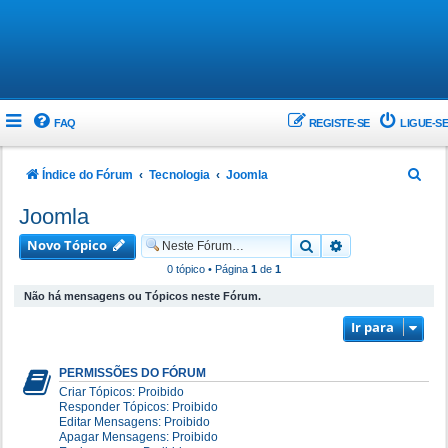
FAQ
REGISTE-SE
LIGUE-SE
P
Índice do Fórum
Tecnologia
Joomla
e
Joomla
s
Novo Tópico
Pesquisar
Pesquisa avanç
q
0 tópico • Página
1
de
1
u
Não há mensagens ou Tópicos neste Fórum.
i
Ir para
s
a
PERMISSÕES DO FÓRUM
r
Criar Tópicos: Proibido
Responder Tópicos: Proibido
Editar Mensagens: Proibido
Apagar Mensagens: Proibido