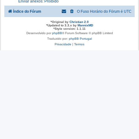
Enviar anexos: Proibido
Índice do Fórum
O Fuso Horário do Fórum é
UTC
*
Original by
Christian 2.0
*
Updated to 3.3.x by
MannixMD
*
Style version: 1.1.11
Desenvolvido por
phpBB
® Forum Software © phpBB Limited
Traduzido por:
phpBB Portugal
Privacidade
|
Termos