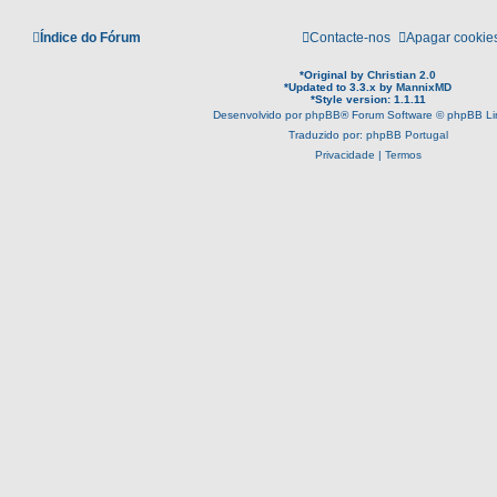
Índice do Fórum
Contacte-nos
Apagar cookie
*
Original by
Christian 2.0
*
Updated to 3.3.x by
MannixMD
*
Style version: 1.1.11
Desenvolvido por
phpBB
® Forum Software © phpBB Li
Traduzido por:
phpBB Portugal
Privacidade
|
Termos