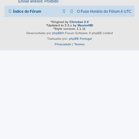
Enviar anexos: Proibido
Índice do Fórum
O Fuso Horário do Fórum é
UTC
*
Original by
Christian 2.0
*
Updated to 3.3.x by
MannixMD
*
Style version: 1.1.11
Desenvolvido por
phpBB
® Forum Software © phpBB Limited
Traduzido por:
phpBB Portugal
Privacidade
|
Termos