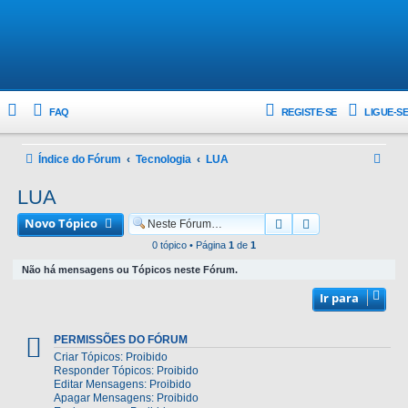
FAQ
REGISTE-SE
LIGUE-SE
P
Índice do Fórum
Tecnologia
LUA
e
LUA
s
Novo Tópico
Pesquisar
Pesquisa avanç
q
0 tópico • Página
1
de
1
u
Não há mensagens ou Tópicos neste Fórum.
i
Ir para
s
a
PERMISSÕES DO FÓRUM
r
Criar Tópicos: Proibido
Responder Tópicos: Proibido
Editar Mensagens: Proibido
Apagar Mensagens: Proibido