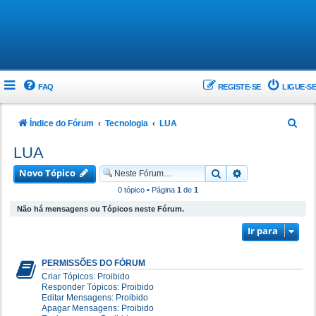
FAQ
REGISTE-SE
LIGUE-SE
P
Índice do Fórum
Tecnologia
LUA
e
LUA
s
Novo Tópico
Pesquisar
Pesquisa avanç
q
0 tópico • Página
1
de
1
u
Não há mensagens ou Tópicos neste Fórum.
i
Ir para
s
a
PERMISSÕES DO FÓRUM
r
Criar Tópicos: Proibido
Responder Tópicos: Proibido
Editar Mensagens: Proibido
Apagar Mensagens: Proibido