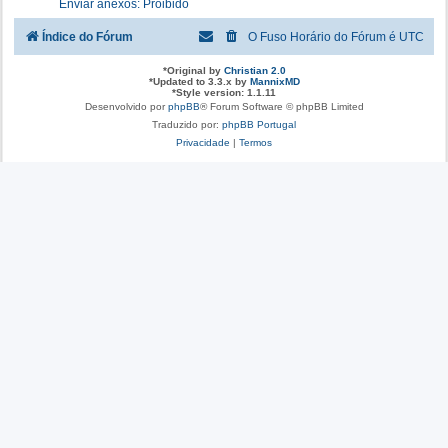
Enviar anexos: Proibido
Índice do Fórum
O Fuso Horário do Fórum é
UTC
*
Original by
Christian 2.0
*
Updated to 3.3.x by
MannixMD
*
Style version: 1.1.11
Desenvolvido por
phpBB
® Forum Software © phpBB Limited
Traduzido por:
phpBB Portugal
Privacidade
|
Termos