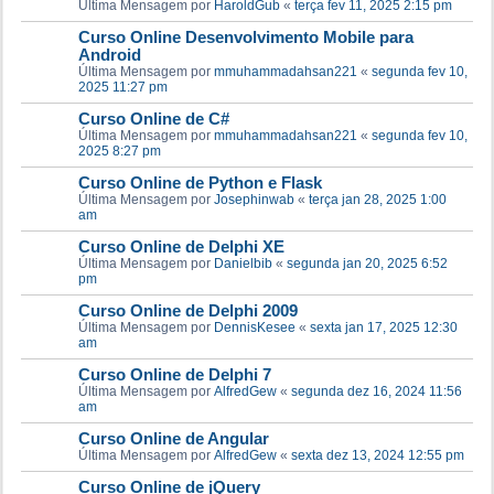
Última Mensagem por
HaroldGub
«
terça fev 11, 2025 2:15 pm
Curso Online Desenvolvimento Mobile para
Android
Última Mensagem por
mmuhammadahsan221
«
segunda fev 10,
2025 11:27 pm
Curso Online de C#
Última Mensagem por
mmuhammadahsan221
«
segunda fev 10,
2025 8:27 pm
Curso Online de Python e Flask
Última Mensagem por
Josephinwab
«
terça jan 28, 2025 1:00
am
Curso Online de Delphi XE
Última Mensagem por
Danielbib
«
segunda jan 20, 2025 6:52
pm
Curso Online de Delphi 2009
Última Mensagem por
DennisKesee
«
sexta jan 17, 2025 12:30
am
Curso Online de Delphi 7
Última Mensagem por
AlfredGew
«
segunda dez 16, 2024 11:56
am
Curso Online de Angular
Última Mensagem por
AlfredGew
«
sexta dez 13, 2024 12:55 pm
Curso Online de jQuery