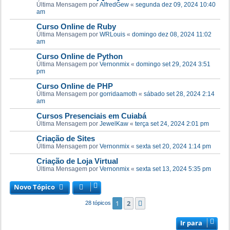
Última Mensagem por
AlfredGew
«
segunda dez 09, 2024 10:40
am
Curso Online de Ruby
Última Mensagem por
WRLouis
«
domingo dez 08, 2024 11:02
am
Curso Online de Python
Última Mensagem por
Vernonmix
«
domingo set 29, 2024 3:51
pm
Curso Online de PHP
Última Mensagem por
gorridaamoth
«
sábado set 28, 2024 2:14
am
Cursos Presenciais em Cuiabá
Última Mensagem por
JewelKaw
«
terça set 24, 2024 2:01 pm
Criação de Sites
Última Mensagem por
Vernonmix
«
sexta set 20, 2024 1:14 pm
Criação de Loja Virtual
Última Mensagem por
Vernonmix
«
sexta set 13, 2024 5:35 pm
Novo Tópico
1
2
Próximo
28 tópicos
Ir para