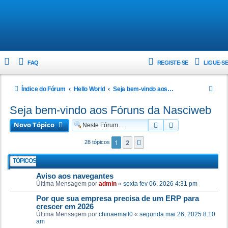
FAQ
REGISTE-SE
LIGUE-SE
P
Índice do Fórum
Hello World
Seja bem-vindo aos Fóruns da Nasciweb
e
Seja bem-vindo aos Fóruns da Nasciweb
s
Novo Tópico
Pesquisar
Pesquisa avanç
q
u
1
2
Próximo
28 tópicos
i
TÓPICOS
s
Aviso aos navegantes
a
Última Mensagem por
admin
«
sexta fev 06, 2026 4:31 pm
r
Por que sua empresa precisa de um ERP para
crescer em 2026
Última Mensagem por
chinaemail0
«
segunda mai 26, 2025 8:10
am