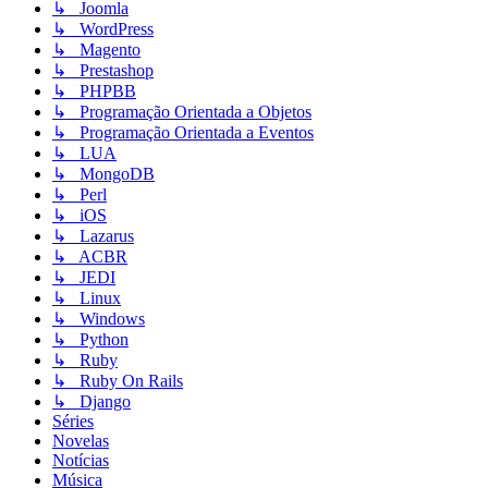
↳ Joomla
↳ WordPress
↳ Magento
↳ Prestashop
↳ PHPBB
↳ Programação Orientada a Objetos
↳ Programação Orientada a Eventos
↳ LUA
↳ MongoDB
↳ Perl
↳ iOS
↳ Lazarus
↳ ACBR
↳ JEDI
↳ Linux
↳ Windows
↳ Python
↳ Ruby
↳ Ruby On Rails
↳ Django
Séries
Novelas
Notícias
Música