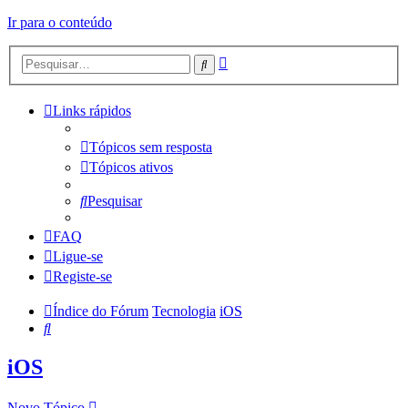
Ir para o conteúdo
Pesquisa
Pesquisar
avançada
Links rápidos
Tópicos sem resposta
Tópicos ativos
Pesquisar
FAQ
Ligue-se
Registe-se
Índice do Fórum
Tecnologia
iOS
Pesquisar
iOS
Novo Tópico