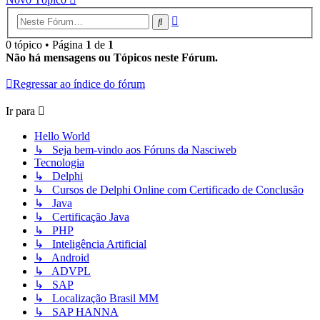
Pesquisa
Pesquisar
avançada
0 tópico • Página
1
de
1
Não há mensagens ou Tópicos neste Fórum.
Regressar ao índice do fórum
Ir para
Hello World
↳ Seja bem-vindo aos Fóruns da Nasciweb
Tecnologia
↳ Delphi
↳ Cursos de Delphi Online com Certificado de Conclusão
↳ Java
↳ Certificação Java
↳ PHP
↳ Inteligência Artificial
↳ Android
↳ ADVPL
↳ SAP
↳ Localização Brasil MM
↳ SAP HANNA