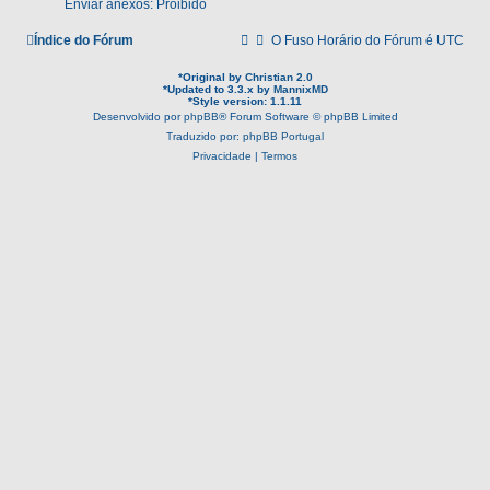
Enviar anexos: Proibido
Índice do Fórum
O Fuso Horário do Fórum é
UTC
*
Original by
Christian 2.0
*
Updated to 3.3.x by
MannixMD
*
Style version: 1.1.11
Desenvolvido por
phpBB
® Forum Software © phpBB Limited
Traduzido por:
phpBB Portugal
Privacidade
|
Termos