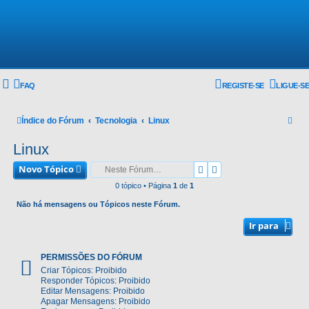
FAQ
REGISTE-SE
LIGUE-SE
P
Índice do Fórum
Tecnologia
Linux
e
Linux
s
Novo Tópico
Pesquisar
Pesquisa avançada
q
0 tópico • Página
1
de
1
u
Não há mensagens ou Tópicos neste Fórum.
i
Ir para
s
a
PERMISSÕES DO FÓRUM
r
Criar Tópicos: Proibido
Responder Tópicos: Proibido
Editar Mensagens: Proibido
Apagar Mensagens: Proibido