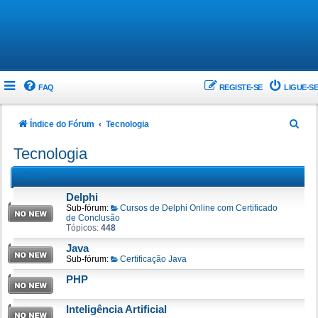
FAQ
REGISTE-SE
LIGUE-SE
P
Índice do Fórum
Tecnologia
e
Tecnologia
s
FÓRUM
q
Delphi
u
Sub-fórum:
Cursos de Delphi Online com Certificado
i
de Conclusão
Tópicos:
448
s
Java
a
Sub-fórum:
Certificação Java
r
PHP
Inteligência Artificial