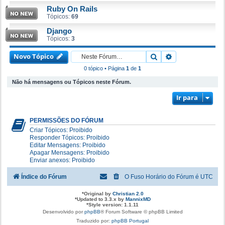
Ruby On Rails
Tópicos:
69
Django
Tópicos:
3
Novo Tópico
Pesquisar
Pesquisa avanç
0 tópico • Página
1
de
1
Não há mensagens ou Tópicos neste Fórum.
Ir para
PERMISSÕES DO FÓRUM
Criar Tópicos: Proibido
Responder Tópicos: Proibido
Editar Mensagens: Proibido
Apagar Mensagens: Proibido
Enviar anexos: Proibido
Índice do Fórum
O Fuso Horário do Fórum é
UTC
*
Original by
Christian 2.0
*
Updated to 3.3.x by
MannixMD
*
Style version: 1.1.11
Desenvolvido por
phpBB
® Forum Software © phpBB Limited
Traduzido por:
phpBB Portugal