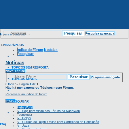
Pesquisar
Pesquisa avançada
Ir para o conteúdo
LINKS RÁPIDOS
Índice do Fórum
Notícias
Pesquisar
Notícias
TÓPICOS SEM RESPOSTA
Novo Tópico
Pesquisar
Pesquisa avançada
TÓPICOS ATIVOS
0 tópico • Página
1
de
1
Não há mensagens ou Tópicos neste Fórum.
Regressar ao índice do fórum
Ir para
PESQUISAR
Hello World
↳ Seja bem-vindo aos Fóruns da Nasciweb
Tecnologia
↳ Delphi
↳ Cursos de Delphi Online com Certificado de Conclusão
FAQ
↳ Java