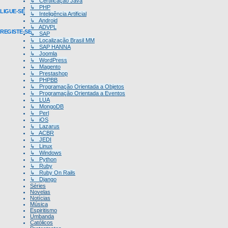
↳ Certificação Java
↳ PHP
LIGUE-SE
↳ Inteligência Artificial
↳ Android
↳ ADVPL
REGISTE-SE
↳ SAP
↳ Localização Brasil MM
↳ SAP HANNA
↳ Joomla
↳ WordPress
↳ Magento
↳ Prestashop
↳ PHPBB
↳ Programação Orientada a Objetos
↳ Programação Orientada a Eventos
↳ LUA
↳ MongoDB
↳ Perl
↳ iOS
↳ Lazarus
↳ ACBR
↳ JEDI
↳ Linux
↳ Windows
↳ Python
↳ Ruby
↳ Ruby On Rails
↳ Django
Séries
Novelas
Notícias
Música
Espiritismo
Umbanda
Católicos