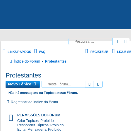
Pesqu
P
LINKS RÁPIDOS
FAQ
REGISTE-SE
LIGUE-SE
Índice do Fórum
Protestantes
Protestantes
Novo Tópico
Pesquisar
Pesquisa avanç
Não há mensagens ou Tópicos neste Fórum.
Regressar ao índice do fórum
PERMISSÕES DO FÓRUM
Criar Tópicos: Proibido
Responder Tópicos: Proibido
Editar Mensagens: Proibido