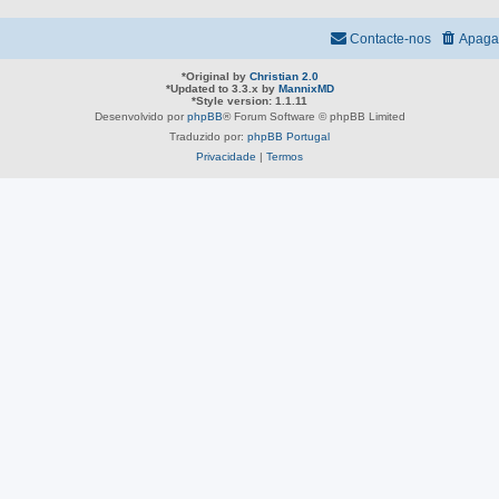
Contacte-nos
Apaga
*
Original by
Christian 2.0
*
Updated to 3.3.x by
MannixMD
*
Style version: 1.1.11
Desenvolvido por
phpBB
® Forum Software © phpBB Limited
Traduzido por:
phpBB Portugal
Privacidade
|
Termos