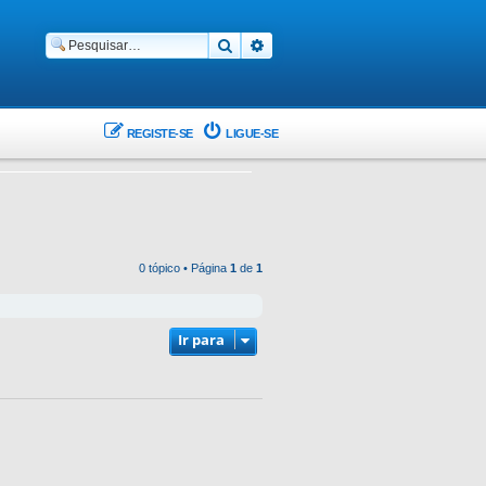
Pesquisar
Pesquisa avançada
REGISTE-SE
LIGUE-SE
0 tópico • Página
1
de
1
Ir para