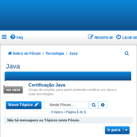
FAQ
REGISTE-SE
LIGUE-SE
P
Índice do Fórum
Tecnologia
Java
e
Java
s
FÓRUM
q
Certificação Java
u
Grupo de estudos para quem pretende certificar em Java e
i
suas tecnologias.
s
Novo Tópico
Pesquisar
Pesquisa avanç
a
0 tópico • Página
1
de
1
r
Não há mensagens ou Tópicos neste Fórum.
Ir para