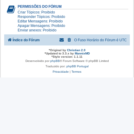
PERMISSÕES DO FÓRUM
Criar Tópicos: Proibido
Responder Tópicos: Proibido
Editar Mensagens: Proibido
Apagar Mensagens: Proibido
Enviar anexos: Proibido
Índice do Fórum
O Fuso Horário do Fórum é
UTC
*
Original by
Christian 2.0
*
Updated to 3.3.x by
MannixMD
*
Style version: 1.1.11
Desenvolvido por
phpBB
® Forum Software © phpBB Limited
Traduzido por:
phpBB Portugal
Privacidade
|
Termos