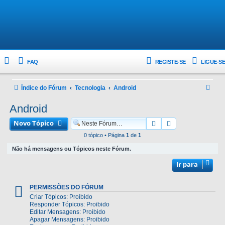
FAQ
REGISTE-SE
LIGUE-SE
P
Índice do Fórum
Tecnologia
Android
e
Android
s
Novo Tópico
Pesquisar
Pesquisa avanç
q
0 tópico • Página
1
de
1
u
Não há mensagens ou Tópicos neste Fórum.
i
Ir para
s
a
PERMISSÕES DO FÓRUM
r
Criar Tópicos: Proibido
Responder Tópicos: Proibido
Editar Mensagens: Proibido
Apagar Mensagens: Proibido