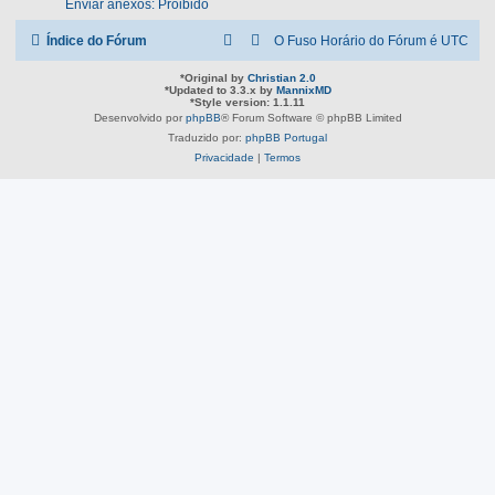
Enviar anexos: Proibido
Índice do Fórum
O Fuso Horário do Fórum é
UTC
*
Original by
Christian 2.0
*
Updated to 3.3.x by
MannixMD
*
Style version: 1.1.11
Desenvolvido por
phpBB
® Forum Software © phpBB Limited
Traduzido por:
phpBB Portugal
Privacidade
|
Termos