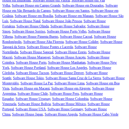
House em Blumenau
,
Software House em Vitória
,
Software House em Vila
Velha
,
Software House em Campo Grande
,
Software House em Dourados
,
Software
House em São Bernardo do Campo
,
Software House em Santos
,
Software House em
Goiânia
,
Software House em Brasília
,
Software House em Manaus
,
Software House São
Luís
,
Software House Natal
,
Software House João Pessoa
,
Software House
Fortaleza
,
Software House Olinda
,
Software House Salvador
,
Software House
Sinop
,
Software House Sorriso
,
Software House Porto Velho
,
Software House
Vilhena
,
Software House Pimenta Bueno
,
Software House Cacoal
,
Software House
Rondonópolis
,
Software House Alta Floresta
,
Software House Colíder
,
Software House
Tangará da Serra
,
Software House Pontes e Lacerda
,
Software House
Nortelândia
,
Software House Sapezal
,
Software House Esteio
,
Software House
Maceió
,
Software House Maragogi
,
Software House Aracaju
,
Software House
Coimbra
,
Software House Porto
,
Software House Manhattan
,
Software House New
York
,
Software House Portland
,
Software House Los Angeles
,
Software House
Córdoba
,
Software House Tucson
,
Software House Denver
,
Software House
Seattle
,
Software House Tokio
,
Software House Santa Cruz de La Sierra
,
Software House
Montevidéo
,
Software House La Paz
,
Software House Lima
,
Software House em Boa
Vista
,
Software House em Macapá
,
Software House em Alegrete
,
Software House
Argentina
,
Software House Chile
,
Software House Peru
,
Software House
Equador
,
Software House Uruguay
,
Software House Colombia
,
Software House
Venezuela
,
Software House Bolívia
,
Software House México
,
Software House
Portugal
,
Software House USA
,
Software House Germany
,
Software House
China
,
Software House Japan
,
Software House Angola
,
Software House Cabo Verde