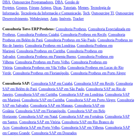
DBA
,
Outsourcing Programadores
,
DBA
,
Gestão de
Projetos
,
Grupos
,
Fóruns
Artigos
,
Dicas
,
Tutoriais
,
Memes
,
Tecnologia da
Informação
,
Tecnologia da Informação e Comunicação
,
Tech
,
Outsourcing TI
,
Outsourcing
Desenvolvimento
,
Webdesigner
,
Auto
,
Imóveis
,
Tracker
Consultoria Totvs ERP Protheus:
Consultoria Protheus
,
Consultoria Especializada em
Protheus
,
Consultoria Protheus Cuiabá
,
Consultoria Protheus em Recife
,
Consultoria
Protheus em Belém do Pará
,
Consultoria Protheus em São Paulo
,
Consultoria Protheus no
Rio de Janeiro
,
Consultoria Protheus em Londrina
,
Consultoria Protheus em
Maringá
,
Consultoria Protheus em Curitiba
,
Consultoria Protheus em
Salvador
,
Consultoria Protheus em Pimenta Bueno
,
Consultoria Protheus em
Vilhena
,
Consultoria Protheus em Porto Velho
,
Consultoria Protheus em
Vitória
,
Consultoria Protheus em Vila Velha
,
Consultoria Protheus em Lucas do Rio
Verde
,
Consultoria Protheus em Florianópolis
,
Consultoria Protheus em Porto Alegre
Consultoria SAP:
Consultoria SAP em Cuiabá
,
Consultoria SAP em Recife
,
Consultoria
SAP em Belém do Pará
,
Consultoria SAP em São Paulo
,
Consultoria SAP no Rio de
Janeiro
,
Consultoria SAP em Curitiba
,
Consultoria SAP em Londrina
,
Consultoria SAP
em Maringá
,
Consultoria SAP em Curitiba
,
Consultoria SAP em Porto Alegre
,
Consultoria
SAP em Salvador
,
Consultoria SAP em Manaus
,
Consultoria SAP em
Goiânia
,
Consultoria SAP em Florianópolis
,
Consultoria SAP em Belo
Horizonte
,
Consultoria SAP em Natal
,
Consultoria SAP em Fortaleza
,
Consultoria SAP
em Santos
,
Consultoria SAP em Vitória
,
Consultoria SAP em Rio Branco do
Acre
,
Consultoria SAP em Porto Velho
,
Consultoria SAP em Vilhena
,
Consultoria SAP
em Campo Grande
,
Consultoria SAP em Dourados