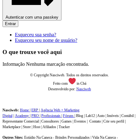
Autenticar com uma passkey
Entrar
Esqueceu sua senha?
Esqueceu seu nome de usuário?
O que trouxe você aqui
Informação
Nenhuma marcação encontrada.
© Copyright Nasciweb. Todos os direitos reservados.
Feito com
in Cbá
Desenvolvido por:
Nasciweb
Nasciweb:
Home
|
ERP
|
Agência Web + Marketing
Digital
|
Academy
|
PRO
|
Profissionais
|
Fóruns
| Blog | Lab12 | Auto | Imóveis | Contábil |
Representante Comercial | Consultores | Games | Eventos | Contato | Crie seu perfil |
Marketplace | Store | Host | Afiliados | Tracker
Outros Sites:
Estúdio Na Caneca - Brindes Personalizados | Vida Na Caneca -