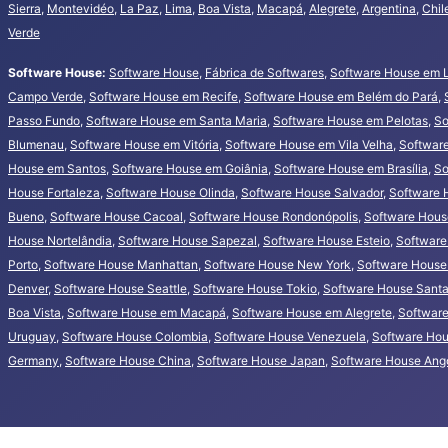
Sierra
,
Montevidéo
,
La Paz
,
Lima
,
Boa Vista
,
Macapá
,
Alegrete
,
Argentina
,
Chil
Verde
Software House:
Software House
,
Fábrica de Softwares
,
Software House em 
Campo Verde
,
Software House em Recife
,
Software House em Belém do Pará
,
Passo Fundo
,
Software House em Santa Maria
,
Software House em Pelotas
,
So
Blumenau
,
Software House em Vitória
,
Software House em Vila Velha
,
Softwar
House em Santos
,
Software House em Goiânia
,
Software House em Brasília
,
So
House Fortaleza
,
Software House Olinda
,
Software House Salvador
,
Software 
Bueno
,
Software House Cacoal
,
Software House Rondonópolis
,
Software House
House Nortelândia
,
Software House Sapezal
,
Software House Esteio
,
Software
Porto
,
Software House Manhattan
,
Software House New York
,
Software House
Denver
,
Software House Seattle
,
Software House Tokio
,
Software House Santa 
Boa Vista
,
Software House em Macapá
,
Software House em Alegrete
,
Software
Uruguay
,
Software House Colombia
,
Software House Venezuela
,
Software Hou
Germany
,
Software House China
,
Software House Japan
,
Software House Ang