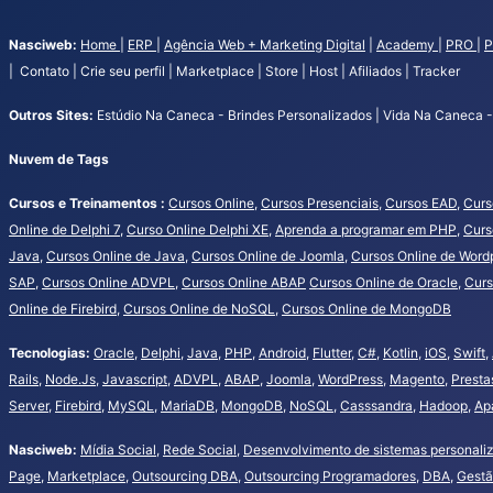
Nasciweb:
Home
|
ERP
|
Agência Web + Marketing Digital
|
Academy
|
PRO
|
P
| Contato | Crie seu perfil | Marketplace | Store | Host | Afiliados | Tracker
Outros Sites:
Estúdio Na Caneca - Brindes Personalizados | Vida Na Caneca - 
Nuvem de Tags
Cursos e Treinamentos :
Cursos Online
,
Cursos Presenciais
,
Cursos EAD
,
Curs
Online de Delphi 7
,
Curso Online Delphi XE
,
Aprenda a programar em PHP
,
Curs
Java
,
Cursos Online de Java
,
Cursos Online de Joomla
,
Cursos Online de Word
SAP
,
Cursos Online ADVPL
,
Cursos Online ABAP
Cursos Online de Oracle
,
Curs
Online de Firebird
,
Cursos Online de NoSQL
,
Cursos Online de MongoDB
Tecnologias:
Oracle
,
Delphi
,
Java
,
PHP
,
Android
,
Flutter
,
C#
,
Kotlin
,
iOS
,
Swift
,
Rails
,
Node.Js
,
Javascript
,
ADVPL
,
ABAP
,
Joomla
,
WordPress
,
Magento
,
Presta
Server
,
Firebird
,
MySQL
,
MariaDB
,
MongoDB
,
NoSQL
,
Casssandra
,
Hadoop
,
Ap
Nasciweb:
Mídia Social
,
Rede Social
,
Desenvolvimento de sistemas personali
Page
,
Marketplace
,
Outsourcing DBA
,
Outsourcing Programadores
,
DBA
,
Gestã