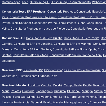
Comunicação
,
Tech
,
Outsourcing TI
,
Outsourcing Desenvolvimento
,
Webdesign
Consultoria Totvs ERP Protheus:
Consultoria Protheus
,
Consultoria Especiali
Pará
,
Consultoria Protheus em São Paulo
,
Consultoria Protheus no Rio de Jane
Protheus em Salvador
,
Consultoria Protheus em Pimenta Bueno
,
Consultoria P
Velha
,
Consultoria Protheus em Lucas do Rio Verde
,
Consultoria Protheus em Fl
Consultoria SAP:
Consultoria SAP em Cuiabá
,
Consultoria SAP em Recife
,
Con
Curitiba
,
Consultoria SAP em Londrina
,
Consultoria SAP em Maringá
,
Consultor
Manaus
,
Consultoria SAP em Goiânia
,
Consultoria SAP em Florianópolis
,
Consu
Santos
,
Consultoria SAP em Vitória
,
Consultoria SAP em Rio Branco do Acre
,
Co
Dourados
Nasciweb ERP:
Nasciweb ERP
,
ERP com PDV
,
ERP com PDV e Tintometria
,
Si
Construção
,
Sistemas para Livrarias
,
PDV
Nasciweb Mundo:
Londrina
,
Curitiba
,
Cuiabá
,
Campo Verde
,
Recife
,
Belém do
Maria
,
Pelotas
,
Gramado
,
Florianópolis
,
Criciúma
,
Blumenau
,
Maringá
,
Vitória
,
V
Pessoa
,
Fortaleza
,
Olinda
,
Salvador
,
Sinop
,
Sorriso
,
Porto Velho
,
Vilhena
,
Pimen
Lacerda
,
Nortelândia
,
Sapezal
,
Esteio
,
Maceió
,
Maragogi
,
Aracaju
,
Coimbra
,
Po